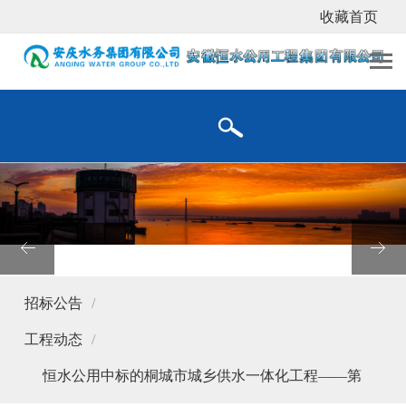
收藏首页
关于我们
工程业绩
企业动态
企业介绍
水厂工程
企业新闻
文化园地
市政工程
工程动态
组织架构
管道工程
人才招聘
资质荣誉
设备安装及维护
视频新闻
招标公告
污水处理厂工程
工程动态
PPP委托运营
恒水公用中标的桐城市城乡供水一体化工程——第